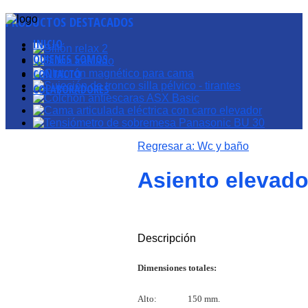
PRODUCTOS
DESTACADOS
INICIO
QUIENES SOMOS
CONTACTO
COLABORADORES
Regresar a: Wc y baño
Asiento elevado
Descripción
Dimensiones totales:
Alto: 150 mm.