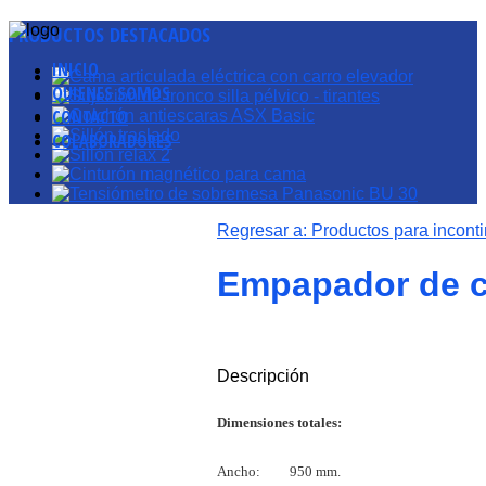
PRODUCTOS
DESTACADOS
INICIO
QUIENES SOMOS
CONTACTO
COLABORADORES
Regresar a: Productos para incont
Empapador de 
Descripción
Dimensiones totales:
Ancho: 950 mm.