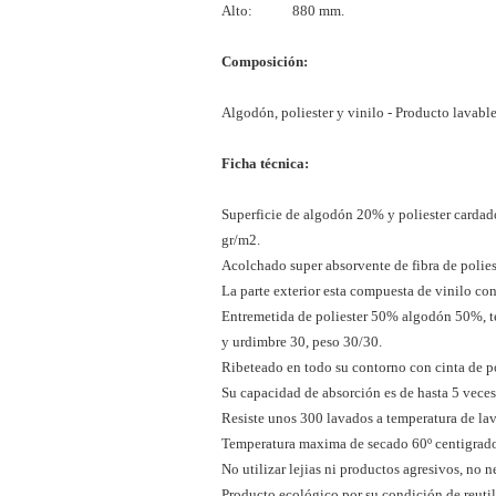
Alto: 880 mm.
Composición:
Algodón, poliester y vinilo - Producto lavable 
Ficha técnica:
Superficie de algodón 20% y poliester cardado
gr/m2.
Acolchado super absorvente de fibra de poli
La parte exterior esta compuesta de vinilo c
Entremetida de poliester 50% algodón 50%, t
y urdimbre 30, peso 30/30.
Ribeteado en todo su contorno con cinta de p
Su capacidad de absorción es de hasta 5 veces
Resiste unos 300 lavados a temperatura de la
Temperatura maxima de secado 60º centigrado
No utilizar lejias ni productos agresivos, no n
Producto ecológico por su condición de reutil