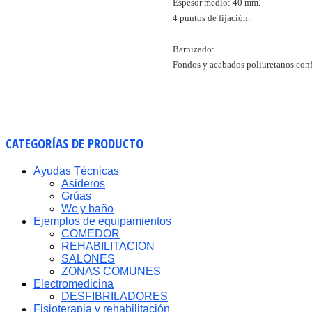
Espesor medio: 40 mm.
4 puntos de fijación.
Barnizado:
Fondos y acabados poliuretanos con
CATEGORÍAS
DE PRODUCTO
Ayudas Técnicas
Asideros
Grúas
Wc y baño
Ejemplos de equipamientos
COMEDOR
REHABILITACION
SALONES
ZONAS COMUNES
Electromedicina
DESFIBRILADORES
Fisioterapia y rehabilitación