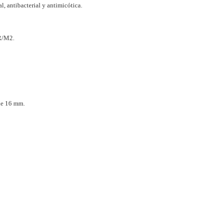
l, antibacterial y antimicótica.
R/M2.
e 16 mm.