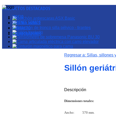
PRODUCTOS
DESTACADOS
INICIO
QUIENES SOMOS
CONTACTO
COLABORADORES
Regresar a: Sillas, sillones
Sillón geriát
Descripción
Dimensiones totales:
Ancho: 570 mm.