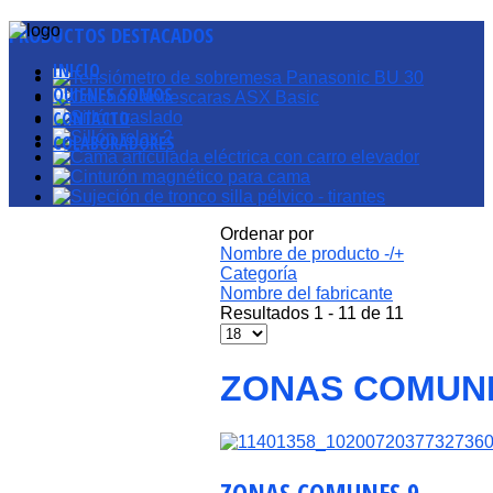
PRODUCTOS
DESTACADOS
INICIO
QUIENES SOMOS
CONTACTO
COLABORADORES
Ordenar por
Nombre de producto -/+
Categoría
Nombre del fabricante
Resultados 1 - 11 de 11
ZONAS COMUN
ZONAS COMUNES 9